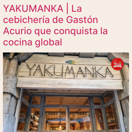
YAKUMANKA | La
cebichería de Gastón
Acurio que conquista la
cocina global