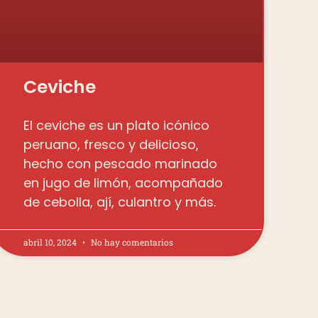
Ceviche
El ceviche es un plato icónico
peruano, fresco y delicioso,
hecho con pescado marinado
en jugo de limón, acompañado
de cebolla, ají, culantro y más.
abril 10, 2024
No hay comentarios