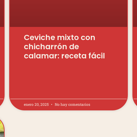
Ceviche mixto con
chicharrón de
calamar: receta fácil
enero 20, 2025
No hay comentarios