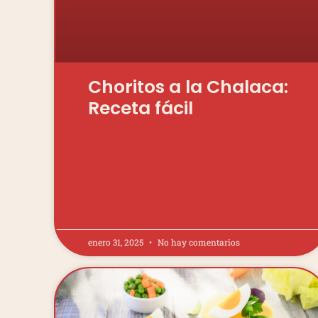
Choritos a la Chalaca:
Receta fácil
enero 31, 2025
No hay comentarios