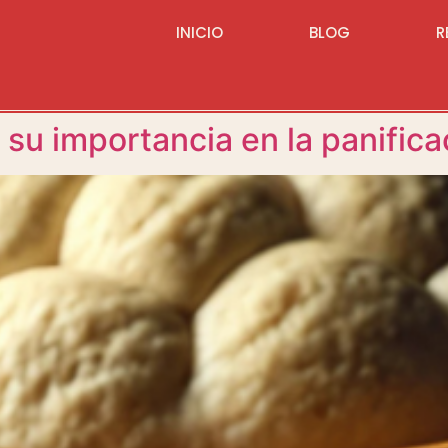
INICIO
BLOG
R
 su importancia en la panifica