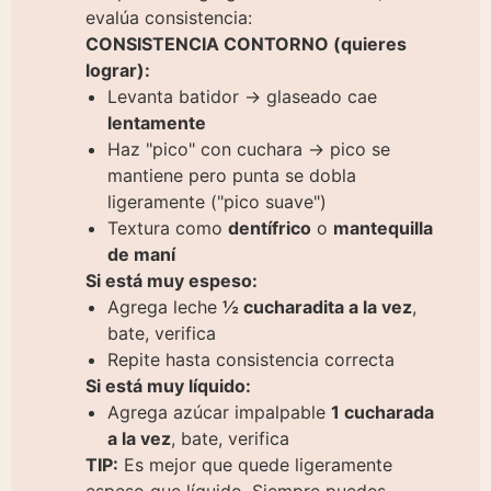
evalúa consistencia:
CONSISTENCIA CONTORNO (quieres
lograr):
Levanta batidor → glaseado cae
lentamente
Haz "pico" con cuchara → pico se
mantiene pero punta se dobla
ligeramente ("pico suave")
Textura como
dentífrico
o
mantequilla
de maní
Si está muy espeso:
Agrega leche
½ cucharadita a la vez
,
bate, verifica
Repite hasta consistencia correcta
Si está muy líquido:
Agrega azúcar impalpable
1 cucharada
a la vez
, bate, verifica
TIP:
Es mejor que quede ligeramente
espeso que líquido. Siempre puedes