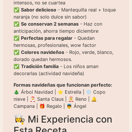
intensos, no se cuartea
✅
Sabor delicioso
- Mantequilla real + toque
naranja (no solo dulce sin sabor)
✅
Se conservan 2 semanas
- Haz con
anticipación, ahorra tiempo diciembre
✅
Perfectas para regalar
- Quedan
hermosas, profesionales, wow factor
✅
Colores navideños
- Rojo, verde, blanco,
dorado quedan hermosos.
✅
Tradición familia
- Los niños aman
decorarlas (actividad navideña)
Formas navideñas que funcionan perfecto:
🎄 Árbol Navidad | ⭐ Estrella | ❄️ Copo
nieve | 🎅 Santa Claus | 🤶 Reno | 🔔
Campana | 🎁 Regalo | 👼 Ángel
👩‍🍳 Mi Experiencia con
Esta Receta