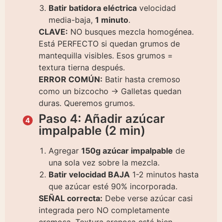
Batir batidora eléctrica
velocidad
media-baja,
1 minuto
.
CLAVE:
NO busques mezcla homogénea.
Está PERFECTO si quedan grumos de
mantequilla visibles. Esos grumos =
textura tierna después.
ERROR COMÚN:
Batir hasta cremoso
como un bizcocho → Galletas quedan
duras. Queremos grumos.
Paso 4: Añadir azúcar
impalpable (2 min)
Agregar
150g azúcar impalpable
de
una sola vez sobre la mezcla.
Batir velocidad BAJA
1-2 minutos hasta
que azúcar esté 90% incorporada.
SEÑAL correcta:
Debe verse azúcar casi
integrada pero NO completamente
cremosa. Textura arenosa está bien.