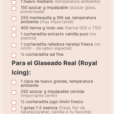
1
huevo
mediano
(temperatura ambiente)
150
azúcar
g impalpable
(azúcar glass,
pulverizada)
250
mantequilla
g SIN sal, temperatura
ambiente
(muy importante)
400
harina
g todo uso
(harina 000 o T55)
1
cucharadita
extracto vainilla puro
(no
esencia)
1
cucharadita
ralladura naranja fresca
(no
omitir - da sabor especial)
½ cucharadita sal fina
Para el Glaseado Real (Royal
Icing):
1
clara
de huevo grande, temperatura
ambiente
250
azúcar
g impalpable cernida
(importante cernir)
½ cucharadita jugo limón fresco
1
gotas
1-2 esencia
(fresa, flor de
naranjo/azahar, vainilla o tu favorita)