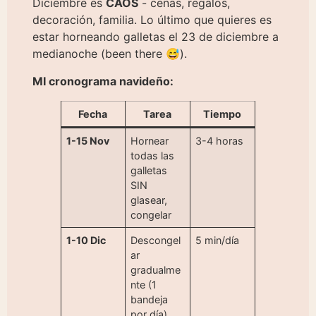
Diciembre es
CAOS
- cenas, regalos,
decoración, familia. Lo último que quieres es
estar horneando galletas el 23 de diciembre a
medianoche (been there 😅).
MI cronograma navideño:
Fecha
Tarea
Tiempo
1-15 Nov
Hornear
3-4 horas
todas las
galletas
SIN
glasear,
congelar
1-10 Dic
Descongel
5 min/día
ar
gradualme
nte (1
bandeja
por día)