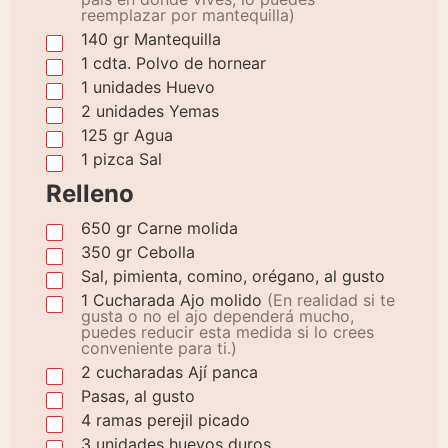
reemplazar por mantequilla)
140
gr
Mantequilla
1
cdta.
Polvo de hornear
1
unidades
Huevo
2
unidades
Yemas
125
gr
Agua
1
pizca
Sal
Relleno
650
gr
Carne molida
350
gr
Cebolla
Sal, pimienta, comino, orégano, al gusto
1
Cucharada
Ajo molido
(En realidad si te
gusta o no el ajo dependerá mucho,
puedes reducir esta medida si lo crees
conveniente para ti.)
2
cucharadas
Ají panca
Pasas, al gusto
4
ramas
perejil picado
3
unidades
huevos duros