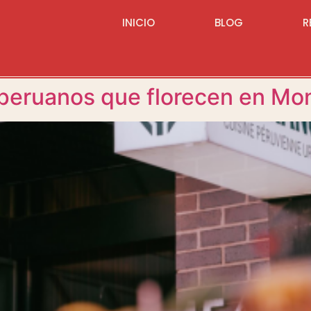
INICIO
BLOG
R
eruanos que florecen en Mon